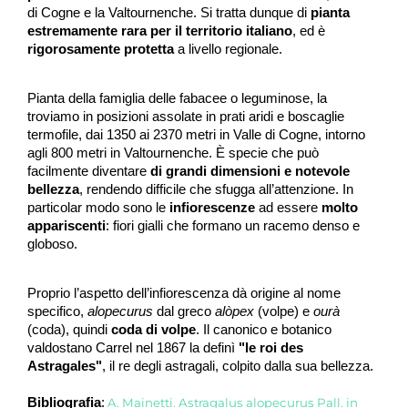
di Cogne e la Valtournenche. Si tratta dunque di 
pianta 
estremamente rara per il territorio italiano
, ed è 
rigorosamente protetta
 a livello regionale.
Pianta della famiglia delle fabacee o leguminose, la 
troviamo in posizioni assolate in prati aridi e boscaglie 
termofile, dai 1350 ai 2370 metri in Valle di Cogne, intorno 
agli 800 metri in Valtournenche. È specie che può 
facilmente diventare
 di grandi dimensioni e notevole 
bellezza
, rendendo difficile che sfugga all’attenzione. In 
particolar modo sono le 
infiorescenze
 ad essere
 molto 
appariscenti
: fiori gialli che formano un racemo denso e 
globoso. 
Proprio l’aspetto dell’infiorescenza dà origine al nome 
specifico, 
alopecurus
 dal greco 
alòpex
 (volpe) e 
ourà
(coda), quindi 
coda di volpe
. Il canonico e botanico 
valdostano Carrel nel 1867 la definì 
"le roi des 
Astragales"
, il re degli astragali, colpito dalla sua bellezza.
Bibliografia
:
A. Mainetti. Astragalus alopecurus Pall. in